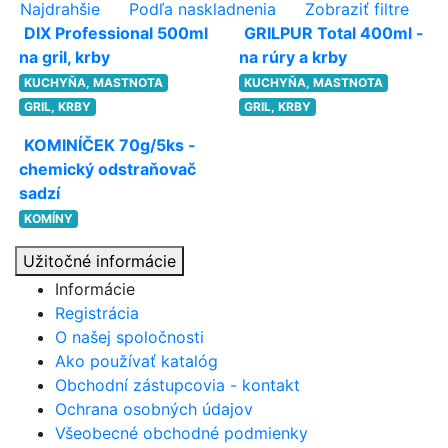
Najdrahšie
Podľa naskladnenia
Zobraziť filtre
DIX Professional 500ml
GRILPUR Total 400ml -
na gril, krby
na rúry a krby
KUCHYŇA, MASTNOTA
KUCHYŇA, MASTNOTA
GRIL, KRBY
GRIL, KRBY
KOMINÍČEK 70g/5ks -
chemický odstraňovač
sadzí
KOMÍNY
Užitočné informácie
Informácie
Registrácia
O našej spoločnosti
Ako používať katalóg
Obchodní zástupcovia - kontakt
Ochrana osobných údajov
Všeobecné obchodné podmienky