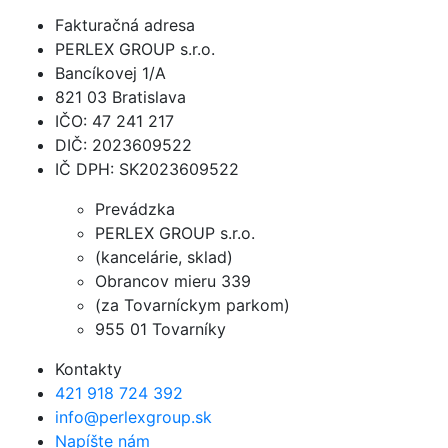
Fakturačná adresa
PERLEX GROUP s.r.o.
Bancíkovej 1/A
821 03 Bratislava
IČO: 47 241 217
DIČ: 2023609522
IČ DPH: SK2023609522
Prevádzka
PERLEX GROUP s.r.o.
(kancelárie, sklad)
Obrancov mieru 339
(za Tovarníckym parkom)
955 01 Tovarníky
Kontakty
421 918 724 392
info@perlexgroup.sk
Napíšte nám