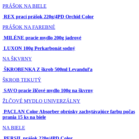
PRÁŠOK
NA BIELE
REX prací prášok 220g/4PD Orchid Color
PRÁŠOK
NA FAREBNÉ
MILÉNE pracie mydlo 200g jadrové
LUXON 100g Perkarbonát sodný
NA ŠKVRNY
ŠKROBENKA Z škrob 500ml Levanduľa
ŠKROB TEKUTÝ
SAVO pracie žlčové mydlo 100g na škvrny
ŽLČOVÉ MYDLO
UNIVERZÁLNY
PACLAN Color Absorber obrúsky zachytávajúce farbu počas
prania 15 ks na biele
NA BIELE
PERSIL prášok 220g/4PD Color