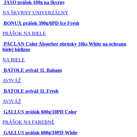
JASO prášok 100g na škvrny
NA ŠKVRNY
UNIVERZÁLNY
BONUX prášok 390g/6PD Ice Fresh
PRÁŠOK
NA BIELE
PACLAN Color Absorber obrúsky 10ks White na ochranu
bielej bielizne
NA BIELE
BATOLE aviváž 1L Balsam
AVIVÁŽ
BATOLE aviváž 1L Fresh
AVIVÁŽ
GALLUS prášok 600g/10PD Color
PRÁŠOK
NA FAREBNÉ
GALLUS prášok 600g/10PD White