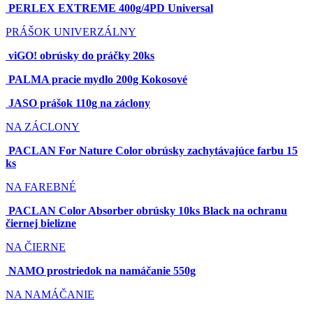
PERLEX EXTREME 400g/4PD Universal
PRÁŠOK
UNIVERZÁLNY
viGO! obrúsky do práčky 20ks
PALMA pracie mydlo 200g Kokosové
JASO prášok 110g na záclony
NA ZÁCLONY
PACLAN For Nature Color obrúsky zachytávajúce farbu 15
ks
NA FAREBNÉ
PACLAN Color Absorber obrúsky 10ks Black na ochranu
čiernej bielizne
NA ČIERNE
NAMO prostriedok na namáčanie 550g
NA NAMÁČANIE