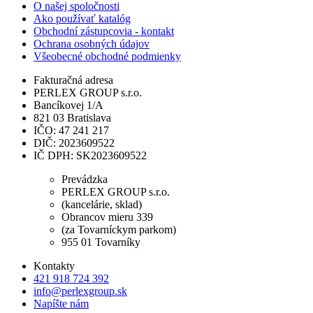
O našej spoločnosti
Ako používať katalóg
Obchodní zástupcovia - kontakt
Ochrana osobných údajov
Všeobecné obchodné podmienky
Fakturačná adresa
PERLEX GROUP s.r.o.
Bancíkovej 1/A
821 03 Bratislava
IČO: 47 241 217
DIČ: 2023609522
IČ DPH: SK2023609522
Prevádzka
PERLEX GROUP s.r.o.
(kancelárie, sklad)
Obrancov mieru 339
(za Tovarníckym parkom)
955 01 Tovarníky
Kontakty
421 918 724 392
info@perlexgroup.sk
Napíšte nám