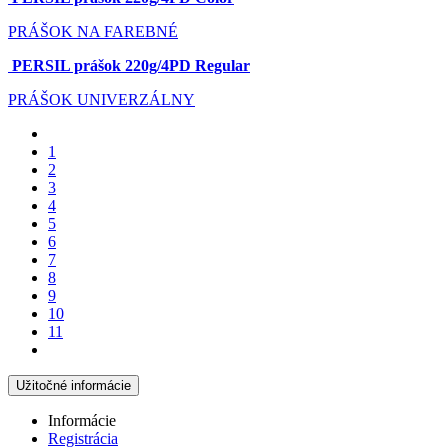
PRÁŠOK
NA FAREBNÉ
PERSIL prášok 220g/4PD Regular
PRÁŠOK
UNIVERZÁLNY
1
2
3
4
5
6
7
8
9
10
11
Užitočné informácie
Informácie
Registrácia