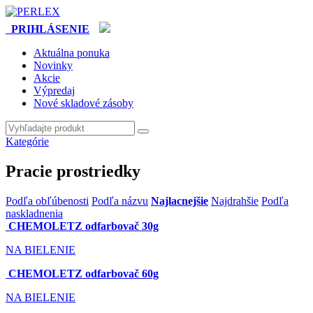
PRIHLÁSENIE
Aktuálna ponuka
Novinky
Akcie
Výpredaj
Nové skladové zásoby
Kategórie
Pracie prostriedky
Podľa obľúbenosti
Podľa názvu
Najlacnejšie
Najdrahšie
Podľa
naskladnenia
CHEMOLETZ odfarbovač 30g
NA BIELENIE
CHEMOLETZ odfarbovač 60g
NA BIELENIE